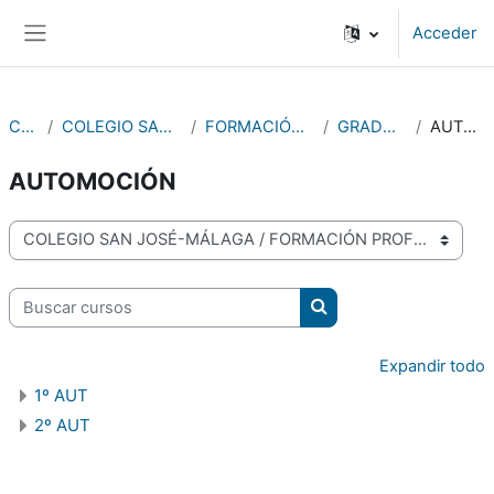
Salta al contenido principal
Acceder
Panel lateral
Cursos
COLEGIO SAN JOSÉ-MÁLAGA
FORMACIÓN PROFESIONAL
GRADO SUPERIOR
AUTOMOCIÓN
AUTOMOCIÓN
Categorías
Buscar cursos
Buscar cursos
Expandir todo
1º AUT
2º AUT