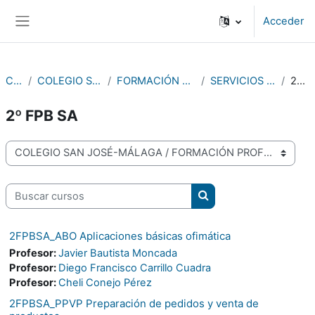
Salta al contenido principal
Acceder
Panel lateral
Cursos
COLEGIO SAN JOSÉ-MÁLAGA
FORMACIÓN PROFESIONAL BÁSICA
SERVICIOS ADMINISTRATIVOS
2º FPB SA
2º FPB SA
Categorías
Buscar cursos
Buscar cursos
2FPBSA_ABO Aplicaciones básicas ofimática
Profesor:
Javier Bautista Moncada
Profesor:
Diego Francisco Carrillo Cuadra
Profesor:
Cheli Conejo Pérez
2FPBSA_PPVP Preparación de pedidos y venta de