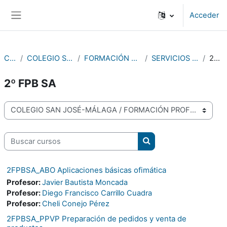
Salta al contenido principal
Acceder
Panel lateral
Cursos
COLEGIO SAN JOSÉ-MÁLAGA
FORMACIÓN PROFESIONAL BÁSICA
SERVICIOS ADMINISTRATIVOS
2º FPB SA
2º FPB SA
Categorías
Buscar cursos
Buscar cursos
2FPBSA_ABO Aplicaciones básicas ofimática
Profesor:
Javier Bautista Moncada
Profesor:
Diego Francisco Carrillo Cuadra
Profesor:
Cheli Conejo Pérez
2FPBSA_PPVP Preparación de pedidos y venta de