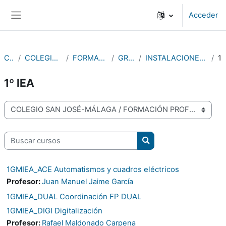
Salta al contenido principal
Acceder
Panel lateral
Cursos
COLEGIO SAN JOSÉ-MÁLAGA
FORMACIÓN PROFESIONAL
GRADO MEDIO
INSTALACIONES ELÉCTRICAS Y AUTOMÁTICAS
1º I
1º IEA
Categorías
Buscar cursos
Buscar cursos
1GMIEA_ACE Automatismos y cuadros eléctricos
Profesor:
Juan Manuel Jaime García
1GMIEA_DUAL Coordinación FP DUAL
1GMIEA_DIGI Digitalización
Profesor:
Rafael Maldonado Carpena