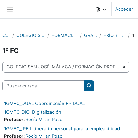
Salta al contenido principal
Acceder
Panel lateral
Cursos
COLEGIO SAN JOSÉ-MÁLAGA
FORMACIÓN PROFESIONAL
GRADO MEDIO
FRÍO Y CLIMATIZACIÓN
1º FC
1º FC
Categorías
Buscar cursos
Buscar cursos
1GMFC_DUAL Coordinación FP DUAL
1GMFC_DIGI Digitalización
Profesor:
Rocío Millán Pozo
1GMFC_IPE I Itinerario personal para la empleabilidad
Profesor:
Rocío Millán Pozo