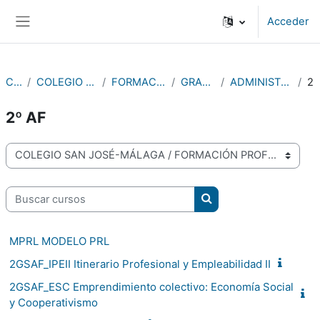
Salta al contenido principal
Acceder
Panel lateral
Cursos
COLEGIO SAN JOSÉ-MÁLAGA
FORMACIÓN PROFESIONAL
GRADO SUPERIOR
ADMINISTRACIÓN Y FINANZAS
2º 
2º AF
Categorías
Buscar cursos
Buscar cursos
MPRL MODELO PRL
2GSAF_IPEII Itinerario Profesional y Empleabilidad II
2GSAF_ESC Emprendimiento colectivo: Economía Social
y Cooperativismo